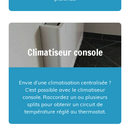
Climatiseur console
Envie d’une climatisation centralisée ?
C’est possible avec le climatiseur
console. Raccordez un ou plusieurs
splits pour obtenir un circuit de
température réglé au thermostat.