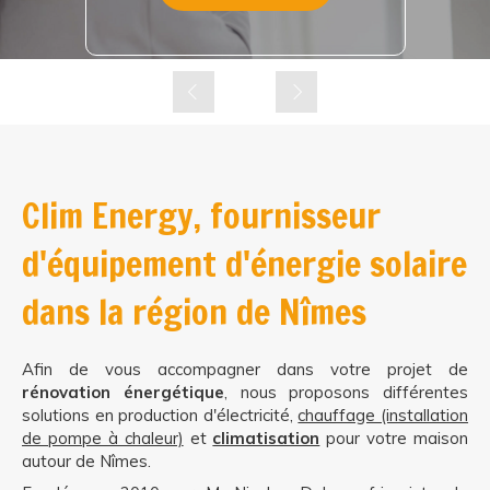
En savoir plus
En savoir plus
En savoir plus
En savoir plus
Slide précédent
Slide suivant
Clim Energy, fournisseur
d'équipement d'énergie solaire
dans la région de Nîmes
Afin de vous accompagner dans votre projet de
rénovation énergétique
, nous proposons différentes
solutions en production d'électricité,
chauffage (installation
de pompe à chaleur)
et
climatisation
pour votre maison
autour de Nîmes.