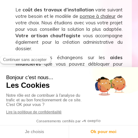
Le
coût des travaux d’installation
varie suivant
votre besoin et le modèle de
pompe à chaleur
de
votre choix. Nous étudions avec vous votre projet
pour vous conseiller la solution la plus adaptée.
Votre artisan chauffagiste
vous accompagne
également pour la création administrative du
dossier.
Ensemble, nous échangeons sur les
aides
financières
que vous pouvez débloquer pour
profiter d’une installation moins coûteuse. Notre
entreprise intervient à Nîmes, dans le Gard, et
Montpellier alors n’hésitez pas à nous demander
un devis !
Retour rapide sous 48h
Devis gratuit
Estimation sur place
Obtenir un devis