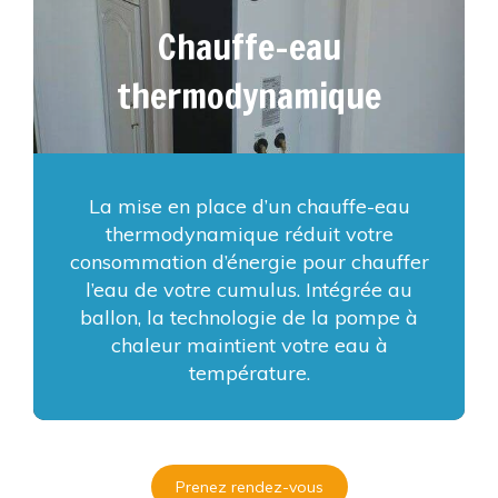
Chauffe-eau
thermodynamique
La mise en place d’un chauffe-eau
thermodynamique réduit votre
consommation d’énergie pour chauffer
l’eau de votre cumulus. Intégrée au
ballon, la technologie de la pompe à
chaleur maintient votre eau à
température.
Prenez rendez-vous