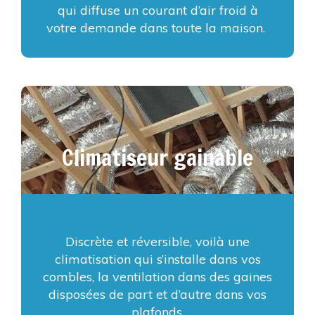
qui diffuse un courant d’air froid à
votre demande dans toute la maison.
Climatiseur gainable
Discrète et réversible, voilà une
climatisation qui s’installe dans vos
combles, la ventilation dans des gaines
disposées de part et d’autre dans vos
plafonds.