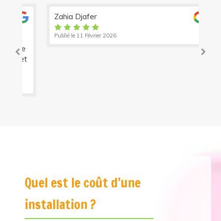
Zahia Djafer
Da
Publié le 11 Février 2026
Pub
se
En
 et
ré
Lir
Quel est le coût d'une
installation ?