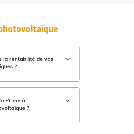
photovoltaïque
e la rentabilité de vos
ïques ?
la Prime à
ovoltaïque ?