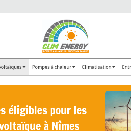
oltaïques
Pompes à chaleur
Climatisation
Ent
s éligibles pour les
voltaïque à Nîmes