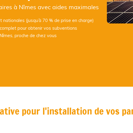
laires à Nîmes avec aides maximales
t nationales (jusqu’à 70 % de prise en charge)
omplet pour obtenir vos subventions
à Nîmes, proche de chez vous
tive pour l'installation de vos p