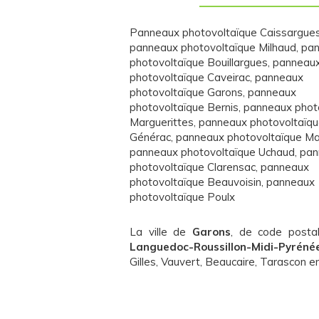
Panneaux photovoltaïque Caissargue
panneaux photovoltaïque Milhaud
,
pa
photovoltaïque Bouillargues
,
panneau
photovoltaïque Caveirac
,
panneaux
photovoltaïque Garons
,
panneaux
photovoltaïque Bernis
,
panneaux phot
Marguerittes
,
panneaux photovoltaïq
Générac
,
panneaux photovoltaïque M
panneaux photovoltaïque Uchaud
,
pan
photovoltaïque Clarensac
,
panneaux
photovoltaïque Beauvoisin
,
panneaux
photovoltaïque Poulx
La ville de
Garons
, de code posta
Languedoc-Roussillon-Midi-Pyréné
Gilles, Vauvert, Beaucaire, Tarascon 