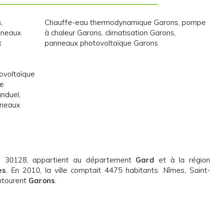
s
,
Chauffe-eau thermodynamique Garons
,
pompe
nneaux
à chaleur Garons
,
climatisation Garons
,
x
panneaux photovoltaïque Garons
ovoltaïque
ue
anduel
,
neaux
l 30128, appartient au département
Gard
et à la région
es
. En 2010, la ville comptait 4475 habitants. Nîmes, Saint-
entourent
Garons
.