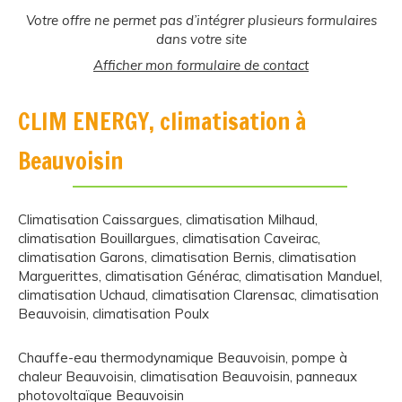
Votre offre ne permet pas d’intégrer plusieurs formulaires
dans votre site
Afficher mon formulaire de contact
CLIM ENERGY, climatisation à
Beauvoisin
Climatisation Caissargues
,
climatisation Milhaud
,
climatisation Bouillargues
,
climatisation Caveirac
,
climatisation Garons
,
climatisation Bernis
,
climatisation
Marguerittes
,
climatisation Générac
,
climatisation Manduel
,
climatisation Uchaud
,
climatisation Clarensac
,
climatisation
Beauvoisin
,
climatisation Poulx
Chauffe-eau thermodynamique Beauvoisin
,
pompe à
chaleur Beauvoisin
,
climatisation Beauvoisin
,
panneaux
photovoltaïque Beauvoisin