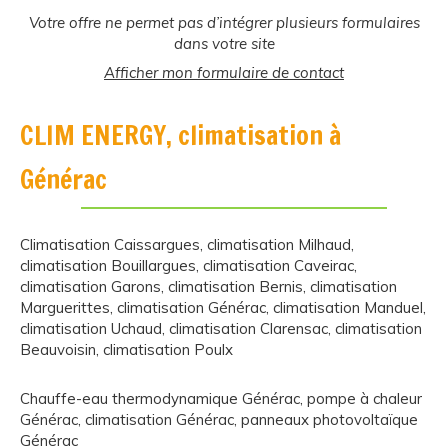
Votre offre ne permet pas d’intégrer plusieurs formulaires
dans votre site
Afficher mon formulaire de contact
CLIM ENERGY, climatisation à
Générac
Climatisation Caissargues
,
climatisation Milhaud
,
climatisation Bouillargues
,
climatisation Caveirac
,
climatisation Garons
,
climatisation Bernis
,
climatisation
Marguerittes
,
climatisation Générac
,
climatisation Manduel
,
climatisation Uchaud
,
climatisation Clarensac
,
climatisation
Beauvoisin
,
climatisation Poulx
Chauffe-eau thermodynamique Générac
,
pompe à chaleur
Générac
,
climatisation Générac
,
panneaux photovoltaïque
Générac