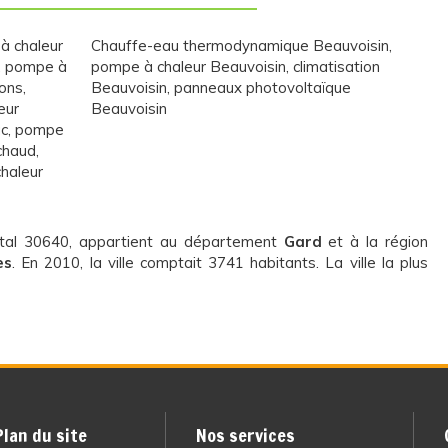
à chaleur
Chauffe-eau thermodynamique Beauvoisin
,
,
pompe à
pompe à chaleur Beauvoisin
,
climatisation
ons
,
Beauvoisin
,
panneaux photovoltaïque
eur
Beauvoisin
ac
,
pompe
chaud
,
haleur
stal 30640, appartient au département
Gard
et à la région
es
. En 2010, la ville comptait 3741 habitants. La ville la plus
Plan du site
Nos services