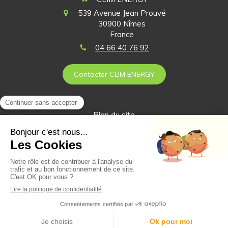
539 Avenue Jean Prouvé
30900
Nîmes
France
04 66 40 76 92
Contacter CLIM ENERGY
Plan du site
Mentions légales
Création et référencement du site par Simplébo
Ce site a été proposé par le 1er Réseau National de professionnels
de la rénovation
Synerciel