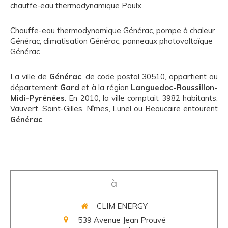
chauffe-eau thermodynamique Poulx
Chauffe-eau thermodynamique Générac
,
pompe à chaleur
Générac
,
climatisation Générac
,
panneaux photovoltaïque
Générac
La ville de
Générac
, de code postal 30510, appartient au
département
Gard
et à la région
Languedoc-Roussillon-
Midi-Pyrénées
. En 2010, la ville comptait 3982 habitants.
Vauvert, Saint-Gilles, Nîmes, Lunel ou Beaucaire entourent
Générac
.
à
CLIM ENERGY
539 Avenue Jean Prouvé